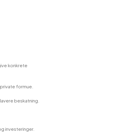
give konkrete
 private formue.
l lavere beskatning.
og investeringer.