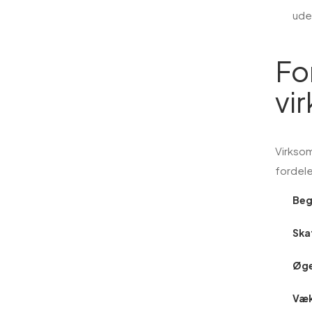
uden
Fo
vi
Virksom
fordele
Beg
Ska
Øge
Væk