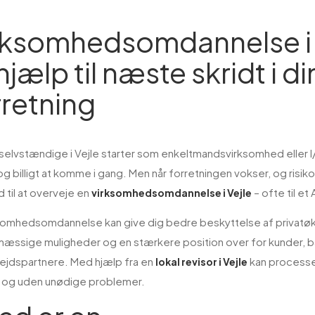
rksomhedsomdannelse i 
hjælp til næste skridt i di
rretning
elvstændige i Vejle starter som enkeltmandsvirksomhed eller I/S
og billigt at komme i gang. Men når forretningen vokser, og risi
d til at overveje en
– ofte til et
virksomhedsomdannelse i Vejle
somhedsomdannelse kan give dig bedre beskyttelse af privatø
æssige muligheder og en stærkere position over for kunder, 
ejdspartnere. Med hjælp fra en
kan process
lokal revisor i Vejle
t og uden unødige problemer.