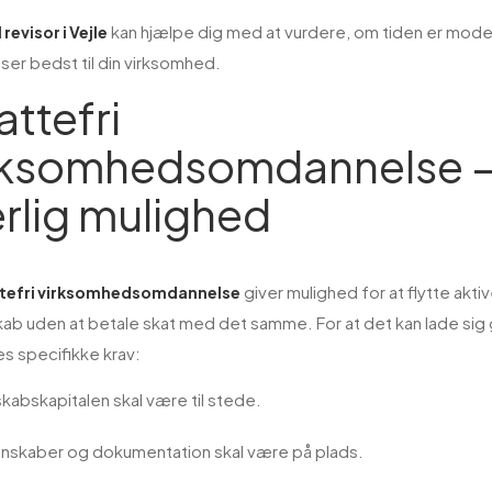
kan hjælpe dig med at vurdere, om tiden er moden
 revisor i Vejle
ser bedst til din virksomhed.
attefri
rksomhedsomdannelse –
rlig mulighed
giver mulighed for at flytte akti
tefri virksomhedsomdannelse
kab uden at betale skat med det samme. For at det kan lade sig 
s specifikke krav:
kabskapitalen skal være til stede.
nskaber og dokumentation skal være på plads.