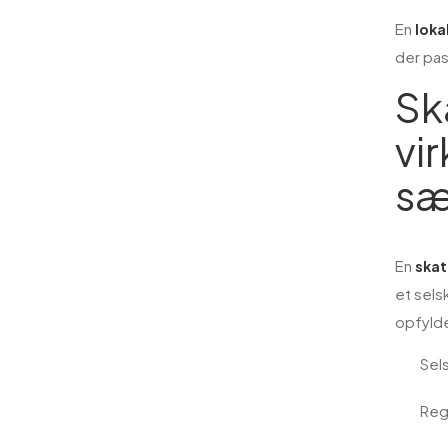
En
lokal
der pas
Sk
vi
sæ
En
skat
et sels
opfylde
Sels
Reg