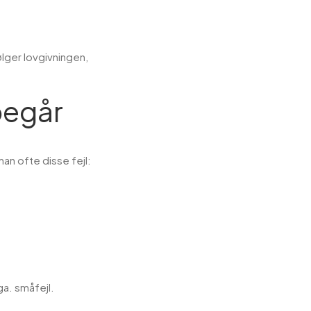
ølger lovgivningen,
begår
n ofte disse fejl:
a. småfejl.