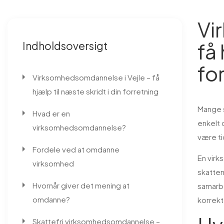
Vi
få 
Indholdsoversigt
fo
Virksomhedsomdannelse i Vejle – få
hjælp til næste skridt i din forretning
Mange s
Hvad er en
enkelt 
virksomhedsomdannelse?
være ti
Fordele ved at omdanne
En virk
virksomhed
skattem
Hvornår giver det mening at
samarb
omdanne?
korrek
Skattefri virksomhedsomdannelse –