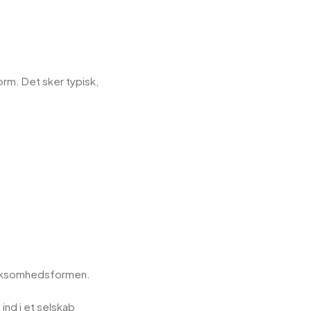
rm. Det sker typisk,
virksomhedsformen.
ind i et selskab