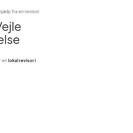
jælp fra en revisor.
Vejle
lse
r en
lokal revisor i