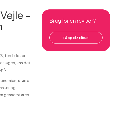
Vejle –
Brug for en revisor?
n
Få op til 3 tilbud
, fordi det er
koen øges, kan det
 ApS.
konomien, større
banker og
en gennemføres