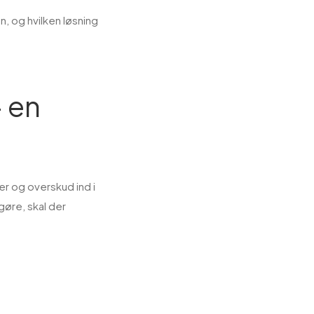
, og hvilken løsning
 en
ver og overskud ind i
gøre, skal der