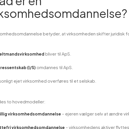
ad er en
rksomhedsomdannelse?
somhedsomdannelse betyder, at virksomheden skifter juridisk fo
bliver til ApS.
eltmandsvirksomhed
omdannes til ApS.
eressentskab (I/S)
onligt ejet virksomhed overføres til et selskab.
des to hovedmodeller:
– ejeren vælger selv at ændre 
villig virksomhedsomdannelse
– virksomhedens aktiver flyttes 
ttefri virksomhedsomdannelse