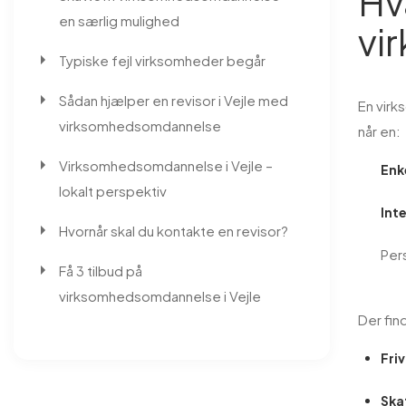
Hv
en særlig mulighed
vi
Typiske fejl virksomheder begår
Sådan hjælper en revisor i Vejle med
En virk
virksomhedsomdannelse
når en:
Virksomhedsomdannelse i Vejle –
Enk
lokalt perspektiv
Int
Hvornår skal du kontakte en revisor?
Pers
Få 3 tilbud på
virksomhedsomdannelse i Vejle
Der fin
Fri
Ska