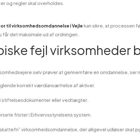
ter og regler skal overholdes.
kan sikre, at processen f
sor til virksomhedsomdannelse i Vejle
u får det maksimale ud af ordningen.
piske fejl virksomheder 
ksomhedsejere selv prøver at gennemføre en omdannelse, ser ma
glende korrekt værdiansættelse af aktiver.
l i stiftelsesdokumenter eller vedtægter.
rsete frister i Erhvervsstyrelsens system.
“skattefri” virksomhedsomdannelse, der alligevel udløser skat pg