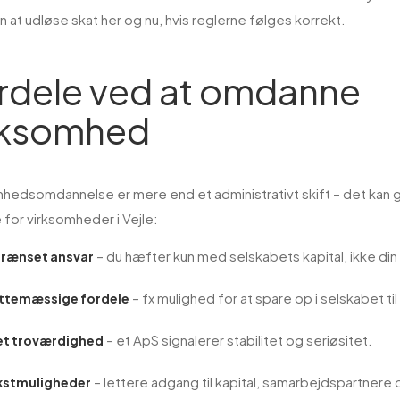
 at udløse skat her og nu, hvis reglerne følges korrekt.
rdele ved at omdanne
rksomhed
hedsomdannelse er mere end et administrativt skift – det kan 
 for virksomheder i Vejle:
– du hæfter kun med selskabets kapital, ikke din
rænset ansvar
– fx mulighed for at spare op i selskabet ti
ttemæssige fordele
– et ApS signalerer stabilitet og seriøsitet.
t troværdighed
– lettere adgang til kapital, samarbejdspartnere 
stmuligheder