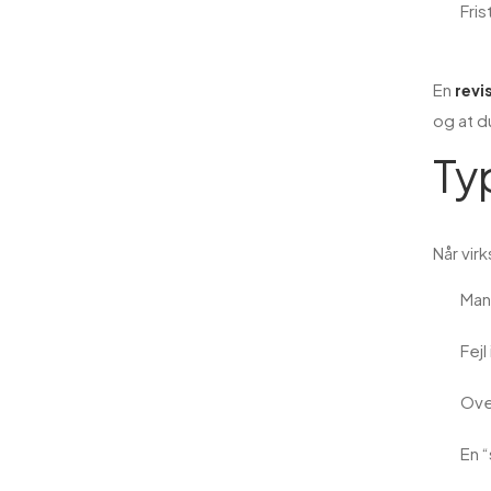
Fris
En
revi
og at d
Ty
Når vir
Man
Fej
Ove
En 