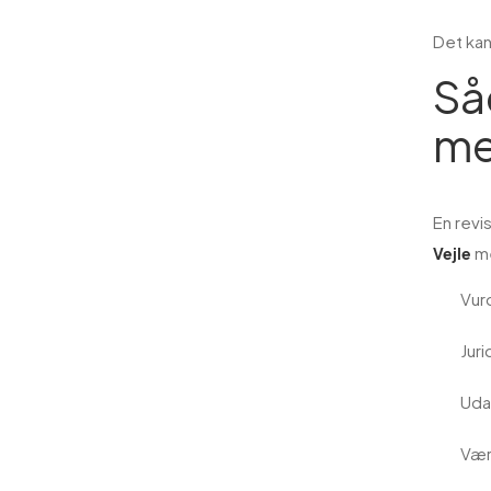
Det kan
Så
me
En revi
m
Vejle
Vur
Jur
Uda
Vær