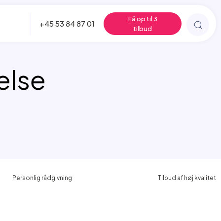
Få op til 3
+45 53 84 87 01
tilbud
else
Personlig rådgivning
Tilbud af høj kvalitet